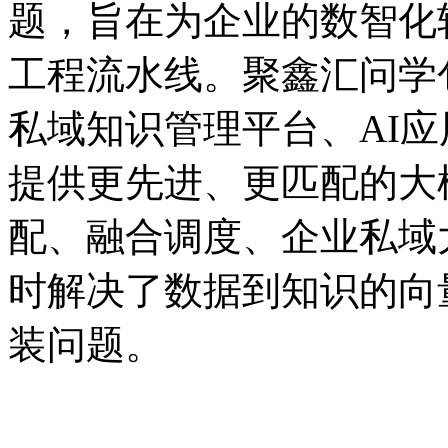
题，旨在为企业的数智
工程流水线。聚鑫汇问学包
私域知识管理平台、AI
提供更先进、更匹配的大
配、融合调度、企业
时解决了数据到知识的向
装问题。