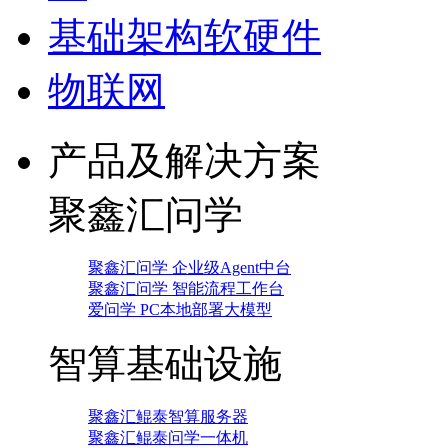
基础架构软硬件
物联网
产品及解决方案
聚鑫汇问学
聚鑫汇问学 企业级Agent中台
聚鑫汇问学 智能流程工作台
爱问学 PC本地部署大模型
智算基础设施
聚鑫汇鲲泰智算服务器
聚鑫汇鲲泰问学一体机