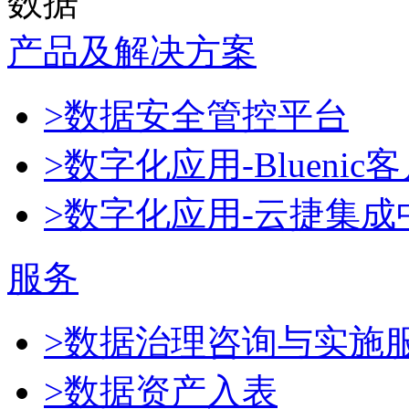
数据
产品及解决方案
>数据安全管控平台
>数字化应用-Blueni
>数字化应用-云捷集成
服务
>数据治理咨询与实施
>数据资产入表