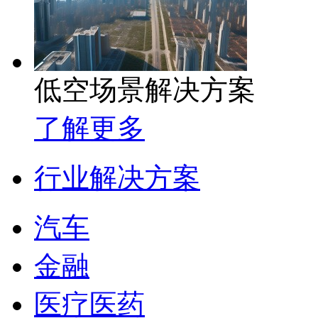
低空场景解决方案
了解更多
行业解决方案
汽车
金融
医疗医药