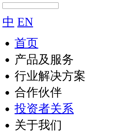
中
EN
首页
产品及服务
行业解决方案
合作伙伴
投资者关系
关于我们