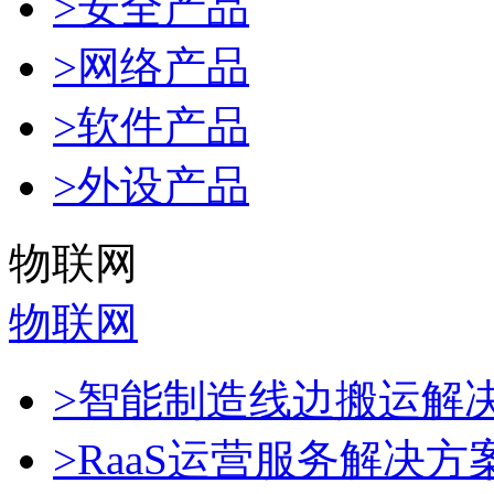
>安全产品
>网络产品
>软件产品
>外设产品
物联网
物联网
>智能制造线边搬运解
>RaaS运营服务解决方