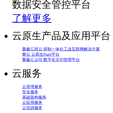
数据安全管控平台
了解更多
云原生产品及应用平台
聚鑫汇研云 研制一体化工业互联网解决方案
磐云 云原生PaaS平台
聚鑫汇云印 数字化文印管理平台
云服务
云管理服务
安全服务
基础架构服务
云应用服务
云培训服务